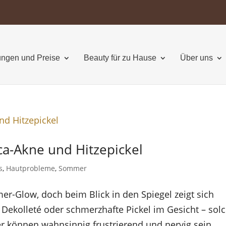
ngen und Preise
Beauty für zu Hause
Über uns
a-Akne und Hitzepickel
s
,
Hautprobleme
,
Sommer
mer-Glow, doch beim Blick in den Spiegel zeigt sich
 Dekolleté oder schmerzhafte Pickel im Gesicht – sol
 können wahnsinnig frustrierend und nervig sein.