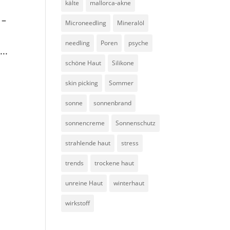
kälte
mallorca-akne
 –
Microneedling
Mineralöl
needling
Poren
psyche
..
schöne Haut
Silikone
skin picking
Sommer
sonne
sonnenbrand
sonnencreme
Sonnenschutz
strahlende haut
stress
trends
trockene haut
unreine Haut
winterhaut
e
wirkstoff