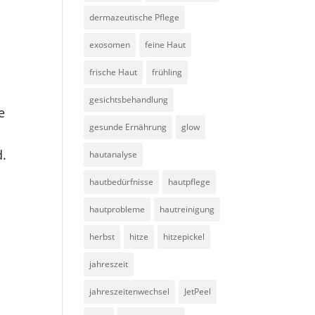
dermazeutische Pflege
exosomen
feine Haut
frische Haut
frühling
gesichtsbehandlung
e
gesunde Ernährung
glow
d.
hautanalyse
hautbedürfnisse
hautpflege
hautprobleme
hautreinigung
herbst
hitze
hitzepickel
jahreszeit
jahreszeitenwechsel
JetPeel