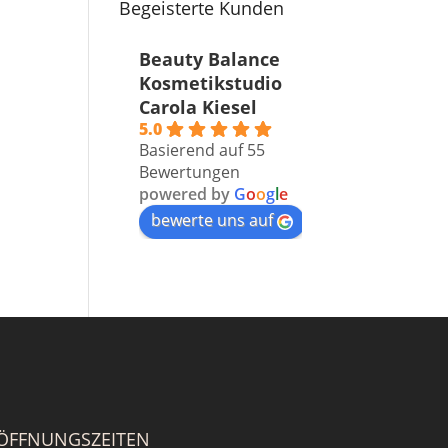
Begeisterte Kunden
Beauty Balance
Kosmetikstudio
Carola Kiesel
5.0
Basierend auf 55
Bewertungen
powered by
G
o
o
g
l
e
bewerte uns auf
ÖFFNUNGSZEITEN