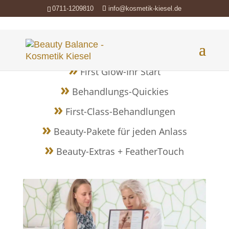
0711-1209810
info@kosmetik-kiesel.de
»
First Glow-Ihr Start
»
Behandlungs-Quickies
»
First-Class-Behandlungen
»
Beauty-Pakete für jeden Anlass
»
Beauty-Extras + FeatherTouch