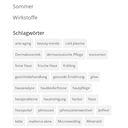
Sommer
Wirkstoffe
Schlagwörter
anti-aging
beauty-trends
cold plasma
Dermakosemtik
dermazeutische Pflege
exosomen
feine Haut
frische Haut
frühling
gesichtsbehandlung
gesunde Ernährung
glow
hautanalyse
hautbedürfnisse
hautpflege
hautprobleme
hautreinigung
herbst
hitze
hitzepickel
jahreszeit
jahreszeitenwechsel
JetPeel
kälte
mallorca-akne
Microneedling
Mineralöl