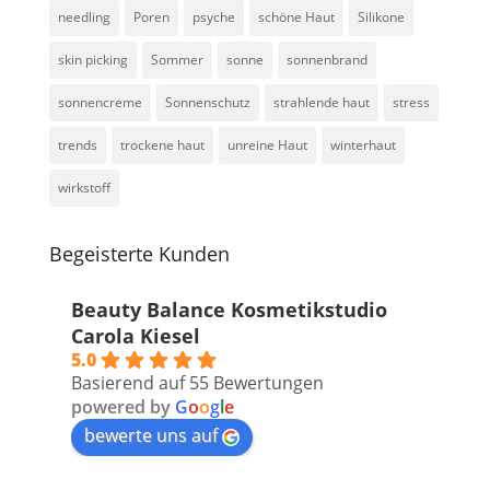
needling
Poren
psyche
schöne Haut
Silikone
skin picking
Sommer
sonne
sonnenbrand
sonnencreme
Sonnenschutz
strahlende haut
stress
trends
trockene haut
unreine Haut
winterhaut
wirkstoff
Begeisterte Kunden
Beauty Balance Kosmetikstudio
Carola Kiesel
5.0
Basierend auf 55 Bewertungen
powered by
G
o
o
g
l
e
bewerte uns auf