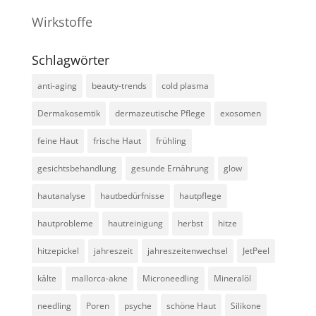
Wirkstoffe
Schlagwörter
anti-aging
beauty-trends
cold plasma
Dermakosemtik
dermazeutische Pflege
exosomen
feine Haut
frische Haut
frühling
gesichtsbehandlung
gesunde Ernährung
glow
hautanalyse
hautbedürfnisse
hautpflege
hautprobleme
hautreinigung
herbst
hitze
hitzepickel
jahreszeit
jahreszeitenwechsel
JetPeel
kälte
mallorca-akne
Microneedling
Mineralöl
needling
Poren
psyche
schöne Haut
Silikone