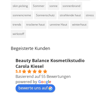
skin picking
Sommer
sonne
sonnenbrand
sonnencreme
Sonnenschutz
strahlende haut
stress
trends
trockene haut
unreine Haut
winterhaut
wirkstoff
Begeisterte Kunden
Beauty Balance Kosmetikstudio
Carola Kiesel
5.0
Basierend auf 55 Bewertungen
powered by
G
o
o
g
l
e
bewerte uns auf