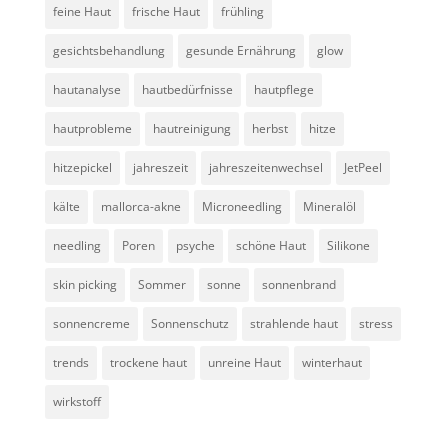
feine Haut
frische Haut
frühling
gesichtsbehandlung
gesunde Ernährung
glow
hautanalyse
hautbedürfnisse
hautpflege
hautprobleme
hautreinigung
herbst
hitze
hitzepickel
jahreszeit
jahreszeitenwechsel
JetPeel
kälte
mallorca-akne
Microneedling
Mineralöl
needling
Poren
psyche
schöne Haut
Silikone
skin picking
Sommer
sonne
sonnenbrand
sonnencreme
Sonnenschutz
strahlende haut
stress
trends
trockene haut
unreine Haut
winterhaut
wirkstoff