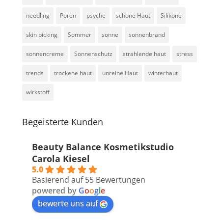
needling
Poren
psyche
schöne Haut
Silikone
skin picking
Sommer
sonne
sonnenbrand
sonnencreme
Sonnenschutz
strahlende haut
stress
trends
trockene haut
unreine Haut
winterhaut
wirkstoff
Begeisterte Kunden
Beauty Balance Kosmetikstudio
Carola Kiesel
5.0
Basierend auf 55 Bewertungen
powered by
G
o
o
g
l
e
bewerte uns auf