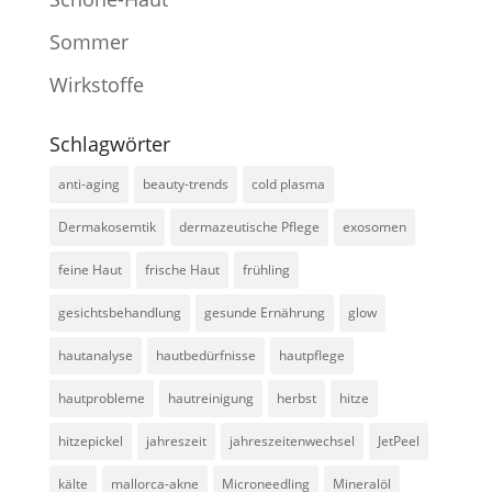
Sommer
Wirkstoffe
Schlagwörter
anti-aging
beauty-trends
cold plasma
Dermakosemtik
dermazeutische Pflege
exosomen
feine Haut
frische Haut
frühling
gesichtsbehandlung
gesunde Ernährung
glow
hautanalyse
hautbedürfnisse
hautpflege
hautprobleme
hautreinigung
herbst
hitze
hitzepickel
jahreszeit
jahreszeitenwechsel
JetPeel
kälte
mallorca-akne
Microneedling
Mineralöl