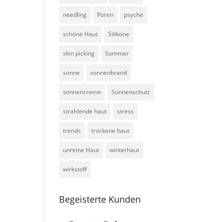
needling
Poren
psyche
schöne Haut
Silikone
skin picking
Sommer
sonne
sonnenbrand
sonnencreme
Sonnenschutz
strahlende haut
stress
trends
trockene haut
unreine Haut
winterhaut
wirkstoff
Begeisterte Kunden