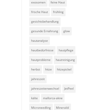
exosomen
feine Haut
frische Haut
frühling
gesichtsbehandlung
gesunde Ernährung
glow
hautanalyse
hautbedürfnisse
hautpflege
hautprobleme
hautreinigung
herbst
hitze
hitzepickel
jahreszeit
jahreszeitenwechsel
JetPeel
kälte
mallorca-akne
Microneedling
Mineralöl