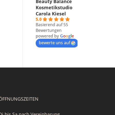
Beauty Balance
Kosmetikstudio
Carola Kiesel
5.0
Basierend auf 55
Bewertungen
powered by
G
o
o
g
l
e
bewerte uns auf
ÖFFNUNGSZEITEN
Di bis Sa nach Vereinbarung