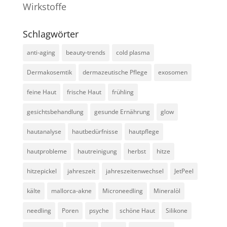
Wirkstoffe
Schlagwörter
anti-aging
beauty-trends
cold plasma
Dermakosemtik
dermazeutische Pflege
exosomen
feine Haut
frische Haut
frühling
gesichtsbehandlung
gesunde Ernährung
glow
hautanalyse
hautbedürfnisse
hautpflege
hautprobleme
hautreinigung
herbst
hitze
hitzepickel
jahreszeit
jahreszeitenwechsel
JetPeel
kälte
mallorca-akne
Microneedling
Mineralöl
needling
Poren
psyche
schöne Haut
Silikone