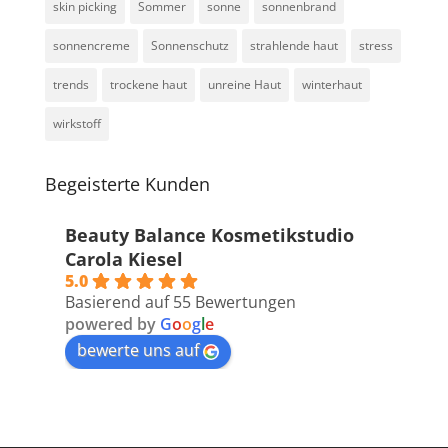
skin picking
Sommer
sonne
sonnenbrand
sonnencreme
Sonnenschutz
strahlende haut
stress
trends
trockene haut
unreine Haut
winterhaut
wirkstoff
Begeisterte Kunden
Beauty Balance Kosmetikstudio
Carola Kiesel
5.0
Basierend auf 55 Bewertungen
powered by
G
o
o
g
l
e
bewerte uns auf