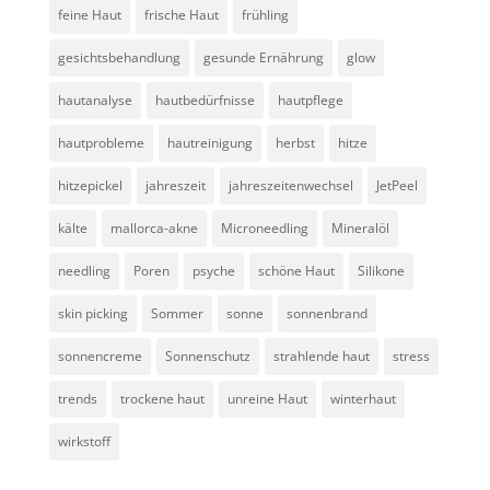
feine Haut
frische Haut
frühling
gesichtsbehandlung
gesunde Ernährung
glow
hautanalyse
hautbedürfnisse
hautpflege
hautprobleme
hautreinigung
herbst
hitze
hitzepickel
jahreszeit
jahreszeitenwechsel
JetPeel
kälte
mallorca-akne
Microneedling
Mineralöl
needling
Poren
psyche
schöne Haut
Silikone
skin picking
Sommer
sonne
sonnenbrand
sonnencreme
Sonnenschutz
strahlende haut
stress
trends
trockene haut
unreine Haut
winterhaut
wirkstoff