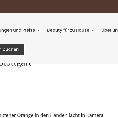
ngen und Preise
Beauty für zu Hause
Über un
n buchen
Stuttgart
ittener Orange in den Händen lacht in Kamera