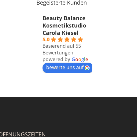
Begeisterte Kunden
Beauty Balance
Kosmetikstudio
Carola Kiesel
5.0
Basierend auf 55
Bewertungen
powered by
G
o
o
g
l
e
bewerte uns auf
ÖFFNUNGSZEITEN