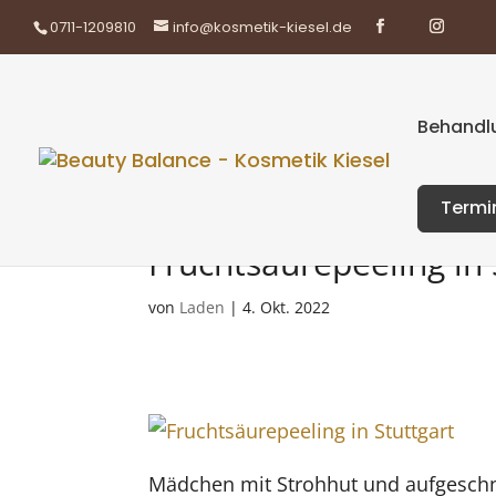
0711-1209810
info@kosmetik-kiesel.de
Behandlu
Termi
Fruchtsäurepeeling in 
von
Laden
|
4. Okt. 2022
Mädchen mit Strohhut und aufgeschn