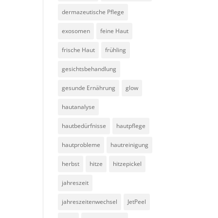
dermazeutische Pflege
exosomen
feine Haut
frische Haut
frühling
gesichtsbehandlung
gesunde Ernährung
glow
hautanalyse
hautbedürfnisse
hautpflege
hautprobleme
hautreinigung
herbst
hitze
hitzepickel
jahreszeit
jahreszeitenwechsel
JetPeel