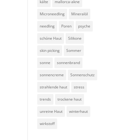
kälte
mallorca-akne
Microneedling
Mineralöl
needling
Poren
psyche
schöne Haut
Silikone
skin picking
Sommer
sonne
sonnenbrand
sonnencreme
Sonnenschutz
strahlende haut
stress
trends
trockene haut
unreine Haut
winterhaut
wirkstoff