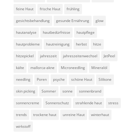
feine Haut
frische Haut
frühling
gesichtsbehandlung
gesunde Ernährung
glow
hautanalyse
hautbedürfnisse
hautpflege
hautprobleme
hautreinigung
herbst
hitze
hitzepickel
jahreszeit
jahreszeitenwechsel
JetPeel
kälte
mallorca-akne
Microneedling
Mineralöl
needling
Poren
psyche
schöne Haut
Silikone
skin picking
Sommer
sonne
sonnenbrand
sonnencreme
Sonnenschutz
strahlende haut
stress
trends
trockene haut
unreine Haut
winterhaut
wirkstoff