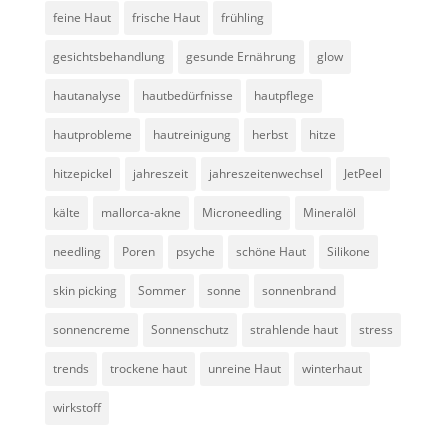
feine Haut
frische Haut
frühling
gesichtsbehandlung
gesunde Ernährung
glow
hautanalyse
hautbedürfnisse
hautpflege
hautprobleme
hautreinigung
herbst
hitze
hitzepickel
jahreszeit
jahreszeitenwechsel
JetPeel
kälte
mallorca-akne
Microneedling
Mineralöl
needling
Poren
psyche
schöne Haut
Silikone
skin picking
Sommer
sonne
sonnenbrand
sonnencreme
Sonnenschutz
strahlende haut
stress
trends
trockene haut
unreine Haut
winterhaut
wirkstoff