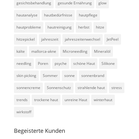
gesichtsbehandlung
gesunde Ernährung
glow
hautanalyse
hautbedürfnisse
hautpflege
hautprobleme
hautreinigung
herbst
hitze
hitzepickel
jahreszeit
jahreszeitenwechsel
JetPeel
kälte
mallorca-akne
Microneedling
Mineralöl
needling
Poren
psyche
schöne Haut
Silikone
skin picking
Sommer
sonne
sonnenbrand
sonnencreme
Sonnenschutz
strahlende haut
stress
trends
trockene haut
unreine Haut
winterhaut
wirkstoff
Begeisterte Kunden