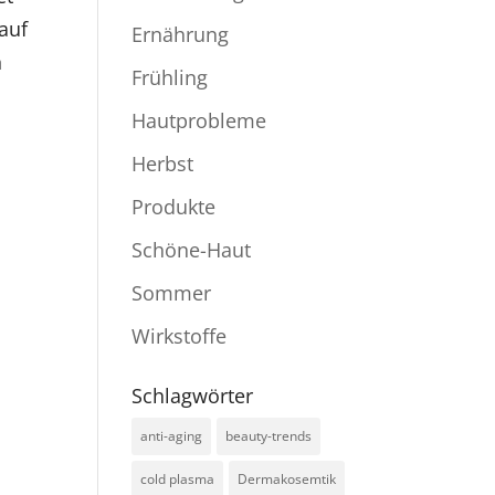
auf
Ernährung
n
Frühling
Hautprobleme
Herbst
Produkte
Schöne-Haut
Sommer
Wirkstoffe
.
Schlagwörter
anti-aging
beauty-trends
cold plasma
Dermakosemtik