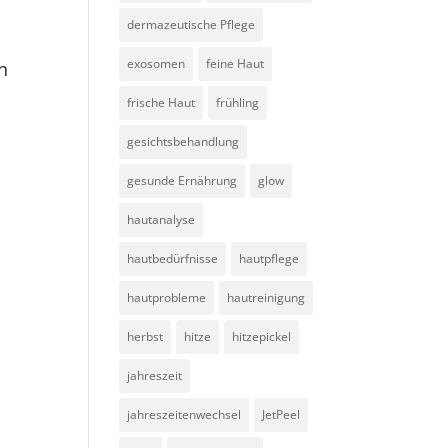
dermazeutische Pflege
exosomen
feine Haut
n
frische Haut
frühling
gesichtsbehandlung
gesunde Ernährung
glow
hautanalyse
hautbedürfnisse
hautpflege
hautprobleme
hautreinigung
herbst
hitze
hitzepickel
jahreszeit
jahreszeitenwechsel
JetPeel