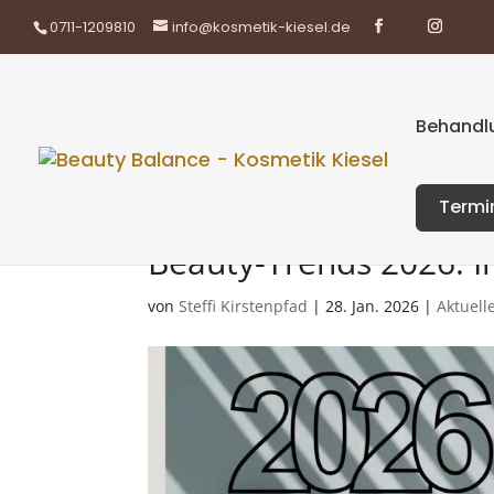
0711-1209810
info@kosmetik-kiesel.de
Behandlu
Termi
Beauty-Trends 2026: I
von
Steffi Kirstenpfad
|
28. Jan. 2026
|
Aktuell