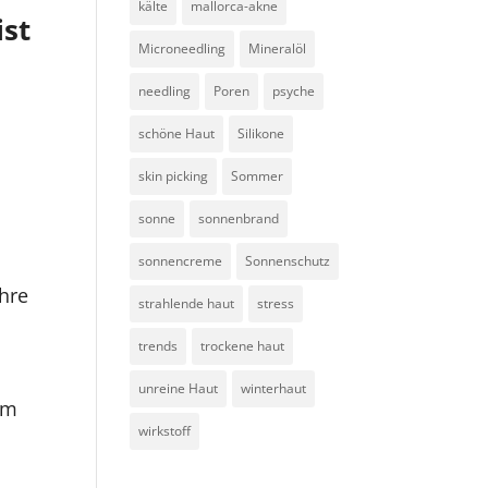
kälte
mallorca-akne
ist
Microneedling
Mineralöl
e
needling
Poren
psyche
schöne Haut
Silikone
skin picking
Sommer
sonne
sonnenbrand
sonnencreme
Sonnenschutz
Ihre
strahlende haut
stress
trends
trockene haut
unreine Haut
winterhaut
um
wirkstoff