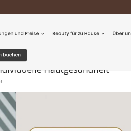
ngen und Preise
Beauty für zu Hause
Über un
n buchen
ndividuelle Hautgesundheit
es