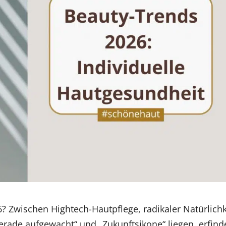
6? Zwischen Hightech-Hautpflege, radikaler Natürlichk
rade aufgewacht“ und „Zukunftsikone“ liegen, erfind