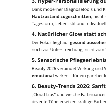
3. Hyper-Personalisierung d
Dank moderner Diagnosetools und KI-
Hautzustand zugeschnitten
, nicht
Tagesform, Lebensstil und individuel
4. Natürlicher Glow statt s
Der Fokus liegt auf
gesund aussehe
noch zur Unterstreichung, nicht zum 
5. Sensorische Pflegeerlebni
Beauty 2026 verbindet Wirkung und W
emotional
wirken – für ein ganzheit
6. Beauty-Trends 2026: Sanf
„Cloud Lips“ und weiche Farbnuancen s
dezente Töne ersetzen kräftige Farb