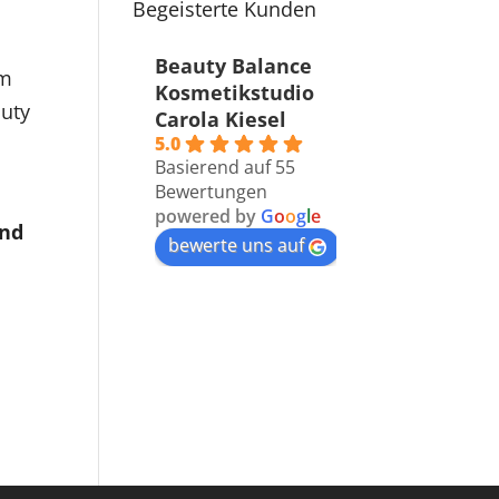
Begeisterte Kunden
Beauty Balance
em
Kosmetikstudio
auty
Carola Kiesel
5.0
Basierend auf 55
Bewertungen
powered by
G
o
o
g
l
e
und
bewerte uns auf