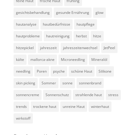
feine Haut
frische Haut
frühling
gesichtsbehandlung
gesunde Ernährung
glow
hautanalyse
hautbedürfnisse
hautpflege
hautprobleme
hautreinigung
herbst
hitze
hitzepickel
jahreszeit
jahreszeitenwechsel
JetPeel
kälte
mallorca-akne
Microneedling
Mineralöl
needling
Poren
psyche
schöne Haut
Silikone
skin picking
Sommer
sonne
sonnenbrand
sonnencreme
Sonnenschutz
strahlende haut
stress
trends
trockene haut
unreine Haut
winterhaut
wirkstoff