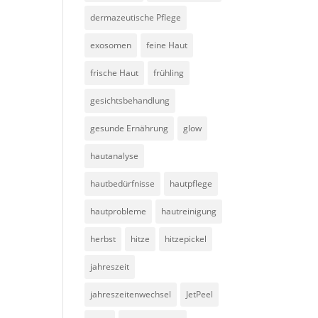
dermazeutische Pflege
exosomen
feine Haut
frische Haut
frühling
gesichtsbehandlung
gesunde Ernährung
glow
hautanalyse
hautbedürfnisse
hautpflege
hautprobleme
hautreinigung
herbst
hitze
hitzepickel
jahreszeit
jahreszeitenwechsel
JetPeel