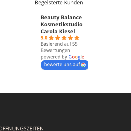
Begeisterte Kunden
Beauty Balance
Kosmetikstudio
Carola Kiesel
5.0
Basierend auf 55
Bewertungen
powered by
G
o
o
g
l
e
bewerte uns auf
ÖFFNUNGSZEITEN