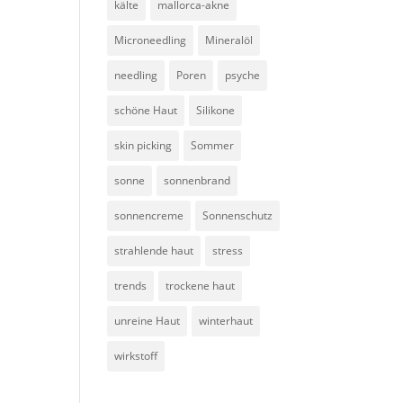
kälte
mallorca-akne
Microneedling
Mineralöl
needling
Poren
psyche
schöne Haut
Silikone
skin picking
Sommer
sonne
sonnenbrand
sonnencreme
Sonnenschutz
strahlende haut
stress
trends
trockene haut
unreine Haut
winterhaut
wirkstoff