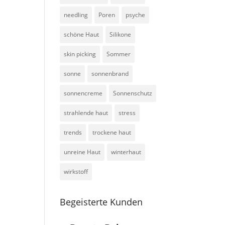
needling
Poren
psyche
schöne Haut
Silikone
skin picking
Sommer
sonne
sonnenbrand
sonnencreme
Sonnenschutz
strahlende haut
stress
trends
trockene haut
unreine Haut
winterhaut
wirkstoff
Begeisterte Kunden