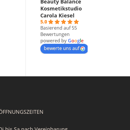
Beauty Balance
Kosmetikstudio
Carola Kiesel
5.0
Basierend auf 55
Bewertungen
powered by
G
o
o
g
l
e
bewerte uns auf
ÖFFNUNGSZEITEN
Di bis Sa nach Vereinbarung