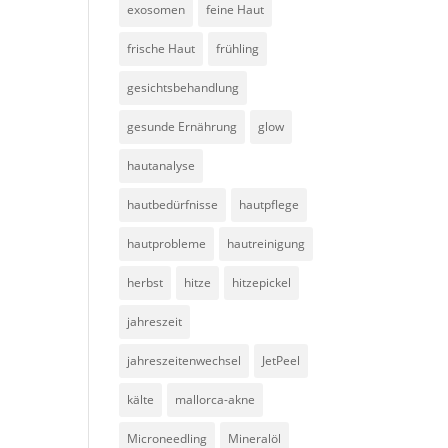
exosomen
feine Haut
frische Haut
frühling
gesichtsbehandlung
gesunde Ernährung
glow
hautanalyse
hautbedürfnisse
hautpflege
hautprobleme
hautreinigung
herbst
hitze
hitzepickel
jahreszeit
jahreszeitenwechsel
JetPeel
kälte
mallorca-akne
Microneedling
Mineralöl