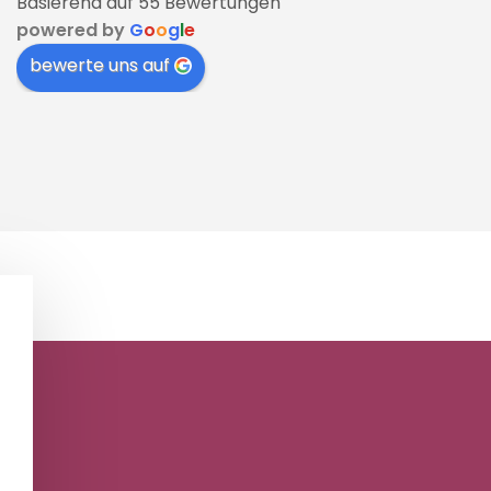
Basierend auf 55 Bewertungen
powered by
G
o
o
g
l
e
bewerte uns auf