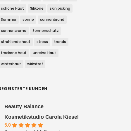
schöne Haut
Silikone
skin picking
Sommer
sonne
sonnenbrand
sonnencreme
Sonnenschutz
strahlende haut
stress
trends
trockene haut
unreine Haut
winterhaut
wirkstoff
BEGEISTERTE KUNDEN
Beauty Balance
Kosmetikstudio Carola Kiesel
5.0