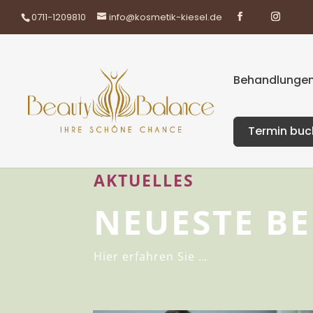
0711-1209810
info@kosmetik-kiesel.de
Behandlungen
Termin bu
AKTUELLES
NEUESTE BE
Hier erfahren Sie …