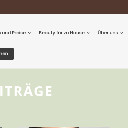
 und Preise
Beauty für zu Hause
Über uns
chen
ITRÄGE