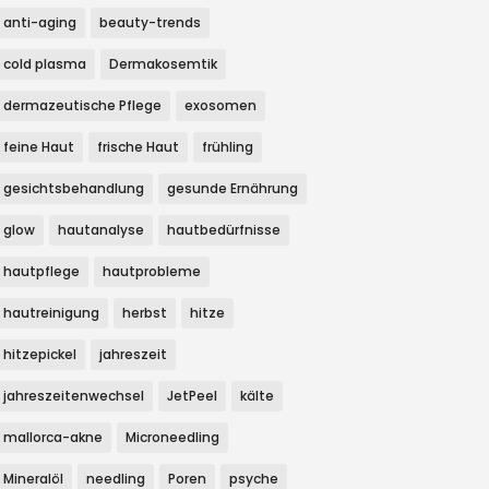
anti-aging
beauty-trends
cold plasma
Dermakosemtik
dermazeutische Pflege
exosomen
feine Haut
frische Haut
frühling
gesichtsbehandlung
gesunde Ernährung
glow
hautanalyse
hautbedürfnisse
hautpflege
hautprobleme
hautreinigung
herbst
hitze
hitzepickel
jahreszeit
jahreszeitenwechsel
JetPeel
kälte
mallorca-akne
Microneedling
Mineralöl
needling
Poren
psyche